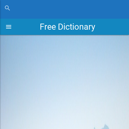
close
search
Free Dictionary
menu