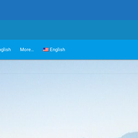
glish
More…
English