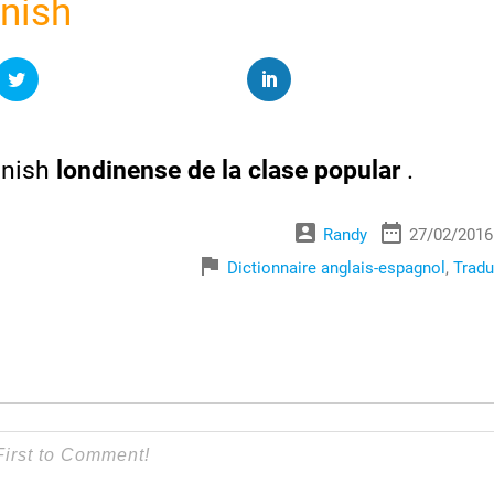
nish
nish
londinense de la clase popular
.
account_box
date_range
Randy
27/02/2016
flag
Dictionnaire anglais-espagnol
,
Tradu