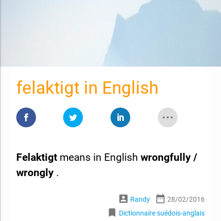
felaktigt in English
Felaktigt
means in English
wrongfully /
wrongly
.
account_box
date_range
Randy
28/02/2016
bookmark
Dictionnaire suédois-anglais