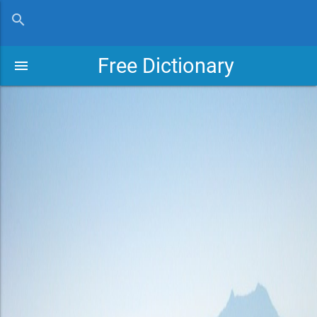
close
search
Free Dictionary
menu