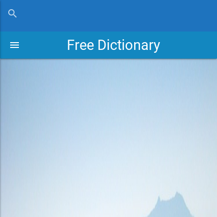
close
search
Free Dictionary
menu