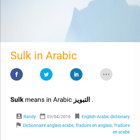
Sulk in Arabic
Sulk
means in Arabic
التبويز
.
account_box
date_range
bookmark
Randy
03/04/2016
English-Arabic dictionary
flag
Dictionnaire anglais-arabe
,
Traduire en anglais
,
Traduire
en arabe