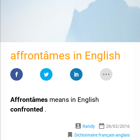
affrontâmes in English
Affrontâmes
means in English
confronted
.
account_box
date_range
Randy
28/02/2016
bookmark
Dictionnaire français-anglais