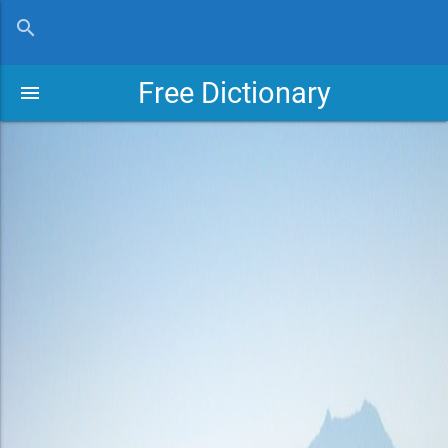
close
search
Free Dictionary
menu