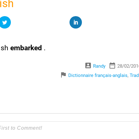
ish
ish
embarked
.
account_box
date_range
Randy
28/02/201
flag
Dictionnaire français-anglais
,
Trad