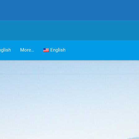
glish
More…
English