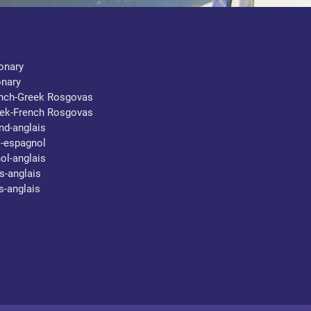
ionary
onary
ench-Greek Rosgovas
eek-French Rosgovas
nd-anglais
s-espagnol
ol-anglais
s-anglais
s-anglais