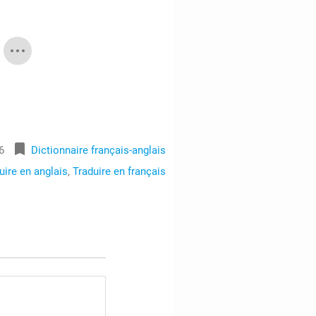
bookmark
6
Dictionnaire français-anglais
uire en anglais
,
Traduire en français