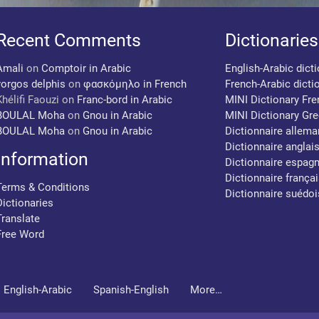
Recent Comments
Dictionaries
Amali
on
Comptoir in Arabic
English-Arabic dict
yorgos delphis
on
φασκόμηλο in French
French-Arabic dicti
Khélifi Faouzi
on
Franc-bord in Arabic
MINI Dictionary Fr
BOULAL Moha
on
Gnou in Arabic
MINI Dictionary Gr
BOULAL Moha
on
Gnou in Arabic
Dictionnaire allema
Dictionnaire anglai
Information
Dictionnaire espagn
Dictionnaire françai
Terms & Conditions
Dictionnaire suédoi
Dictionaries
Translate
Free Word
English-Arabic
Spanish-English
More…