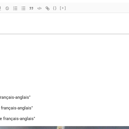
{}
[+]
français-anglais"
 français-anglais"
re français-anglais"