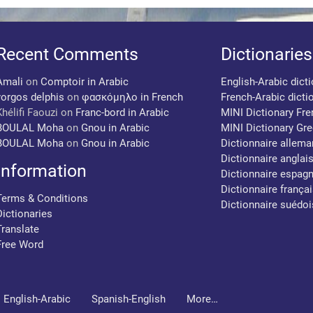
Recent Comments
Dictionaries
Amali
on
Comptoir in Arabic
English-Arabic dict
yorgos delphis
on
φασκόμηλο in French
French-Arabic dicti
Khélifi Faouzi
on
Franc-bord in Arabic
MINI Dictionary Fr
BOULAL Moha
on
Gnou in Arabic
MINI Dictionary Gr
BOULAL Moha
on
Gnou in Arabic
Dictionnaire allema
Dictionnaire anglai
Information
Dictionnaire espagn
Dictionnaire françai
Terms & Conditions
Dictionnaire suédoi
Dictionaries
Translate
Free Word
English-Arabic
Spanish-English
More…