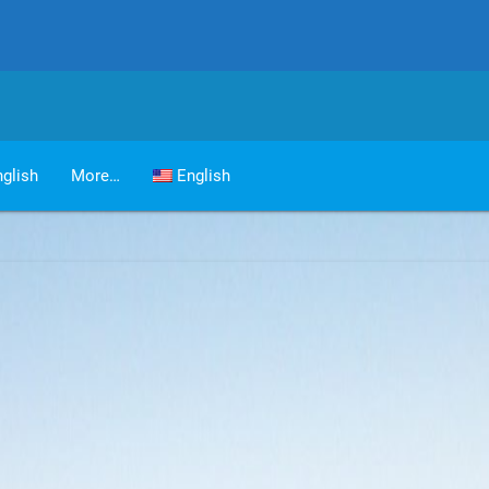
glish
More…
English