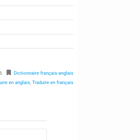
bookmark
6
Dictionnaire français-anglais
uire en anglais
,
Traduire en français