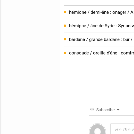
hémione / demi-âne : onager / A
hémippe / âne de Syrie : Syrian 
bardane / grande bardane : bur /
consoude / oreille d'âne : com
Subscribe