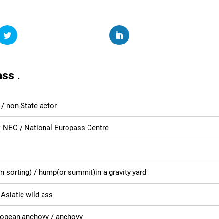
ass
.
 / non-State actor
: NEC / National Europass Centre
ain sorting) / hump(or summit)in a gravity yard
 Asiatic wild ass
ropean anchovy / anchovy