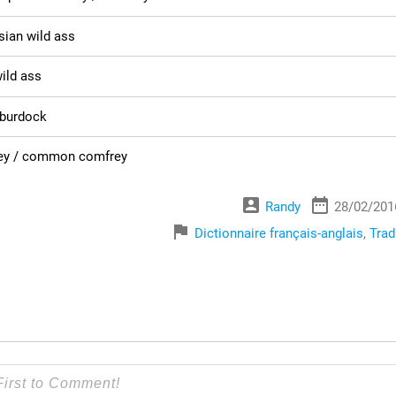
sian wild ass
wild ass
 burdock
frey / common comfrey
account_box
date_range
Randy
28/02/201
flag
Dictionnaire français-anglais
,
Trad