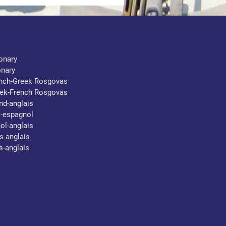
ionary
onary
ench-Greek Rosgovas
eek-French Rosgovas
nd-anglais
s-espagnol
ol-anglais
s-anglais
s-anglais