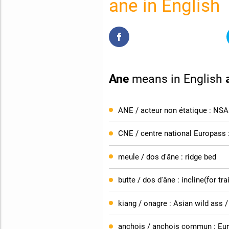
ane in English
Ane
means in English
ANE / acteur non étatique : NSA
CNE / centre national Europass 
meule / dos d'âne : ridge bed
butte / dos d'âne : incline(for tr
kiang / onagre : Asian wild ass /
anchois / anchois commun : Eu