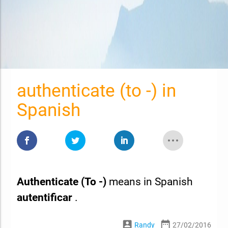
authenticate (to -) in
Spanish
Authenticate (to -)
means in Spanish
autentificar
.
account_box
date_range
Randy
27/02/2016