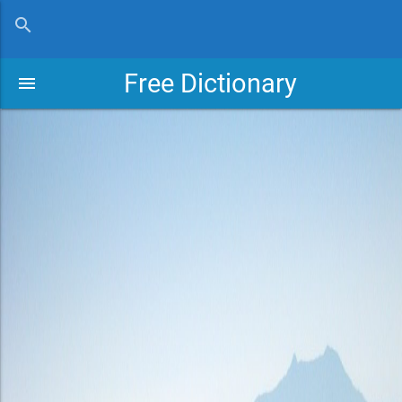
close
search
Free Dictionary
menu