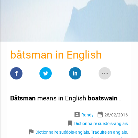
båtsman in English
Båtsman
means in English
boatswain
.
account_box
date_range
Randy
28/02/2016
bookmark
Dictionnaire suédois-anglais
flag
Dictionnaire suédois-anglais
,
Traduire en anglais
,