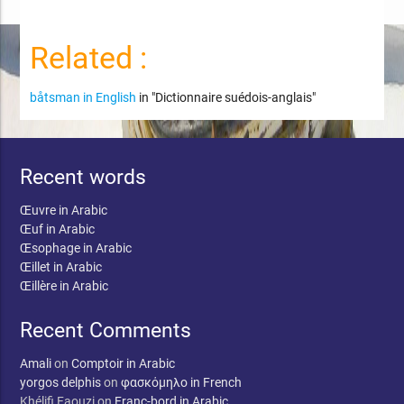
Related :
båtsman in English
in "Dictionnaire suédois-anglais"
Recent words
Œuvre in Arabic
Œuf in Arabic
Œsophage in Arabic
Œillet in Arabic
Œillère in Arabic
Recent Comments
Amali
on
Comptoir in Arabic
yorgos delphis
on
φασκόμηλο in French
Khélifi Faouzi
on
Franc-bord in Arabic