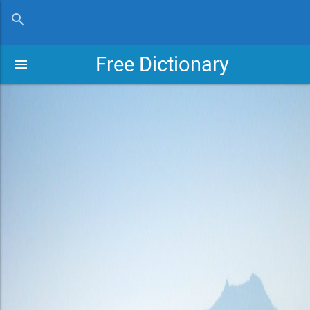
close
search
Free Dictionary
menu