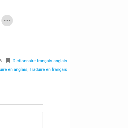
bookmark
6
Dictionnaire français-anglais
uire en anglais
,
Traduire en français