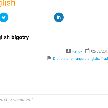
glish
lish
bigotry
.
account_box
date_range
Randy
02/03/201
flag
Dictionnaire français-anglais
,
Trad