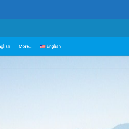
glish
More…
English