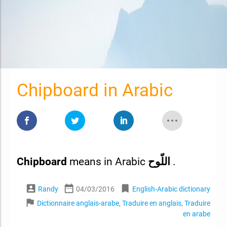
Chipboard in Arabic
Chipboard
means in Arabic
اللّوح
.
account_box
date_range
bookmark
Randy
04/03/2016
English-Arabic dictionary
flag
Dictionnaire anglais-arabe
,
Traduire en anglais
,
Traduire
en arabe