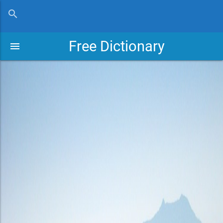
close
search
Free Dictionary
menu