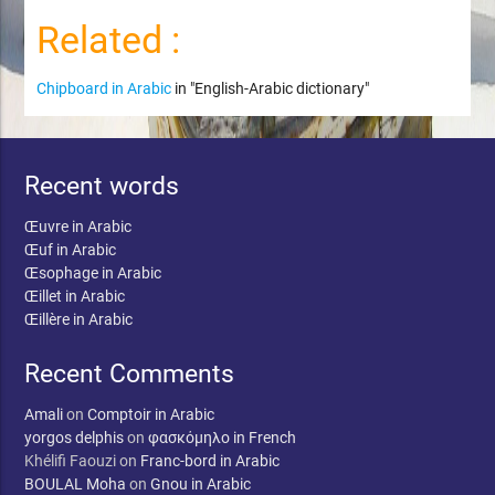
Related :
Chipboard in Arabic
in "English-Arabic dictionary"
Recent words
Œuvre in Arabic
Œuf in Arabic
Œsophage in Arabic
Œillet in Arabic
Œillère in Arabic
Recent Comments
Amali
on
Comptoir in Arabic
yorgos delphis
on
φασκόμηλο in French
Khélifi Faouzi
on
Franc-bord in Arabic
BOULAL Moha
on
Gnou in Arabic