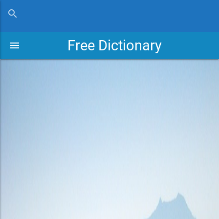
close
search
Free Dictionary
menu