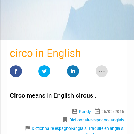
circo in English
Circo
means in English
circus
.
account_box
date_range
Randy
26/02/2016
bookmark
Dictionnaire espagnol-anglais
flag
Dictionnaire espagnol-anglais
,
Traduire en anglais
,