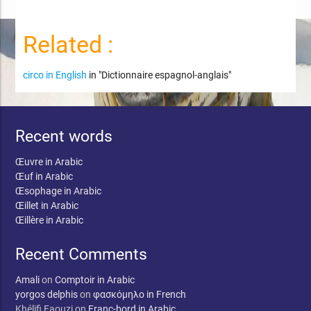
Related :
circo in English
in "Dictionnaire espagnol-anglais"
Recent words
Œuvre in Arabic
Œuf in Arabic
Œsophage in Arabic
Œillet in Arabic
Œillère in Arabic
Recent Comments
Amali
on
Comptoir in Arabic
yorgos delphis
on
φασκόμηλο in French
Khélifi Faouzi
on
Franc-bord in Arabic