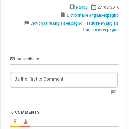
account_box
date_range
Randy
27/02/2016
bookmark
Dictionnaire anglais-espagnol
flag
Dictionnaire anglais-espagnol
,
Traduire en anglais
,
Traduire en espagnol
Subscribe
0
COMMENTS