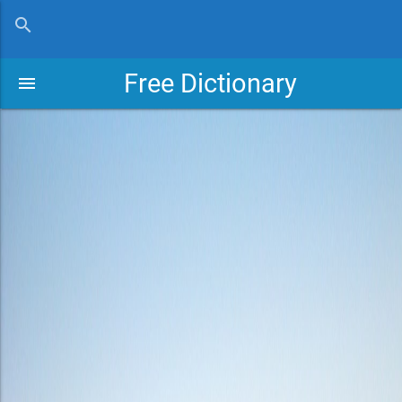
close
search
Free Dictionary
menu