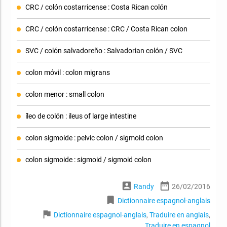
CRC / colón costarricense : Costa Rican colón
CRC / colón costarricense : CRC / Costa Rican colon
SVC / colón salvadoreño : Salvadorian colón / SVC
colon móvil : colon migrans
colon menor : small colon
íleo de colón : ileus of large intestine
colon sigmoide : pelvic colon / sigmoid colon
colon sigmoide : sigmoid / sigmoid colon
account_box
date_range
Randy
26/02/2016
bookmark
Dictionnaire espagnol-anglais
flag
Dictionnaire espagnol-anglais
,
Traduire en anglais
,
Traduire en espagnol