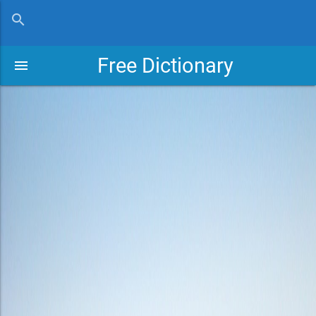
close
search
Free Dictionary
menu