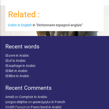
Related :
Colón in English
in "Dictionnaire espagnol-anglais"
Recent words
Œuvre in Arabic
Œuf in Arabic
Œsophage in Arabic
Œillet in Arabic
Œillère in Arabic
Recent Comments
Amali
on
Comptoir in Arabic
yorgos delphis
on
φασκόμηλο in French
Khélifi Faouzi
on
Franc-bord in Arabic