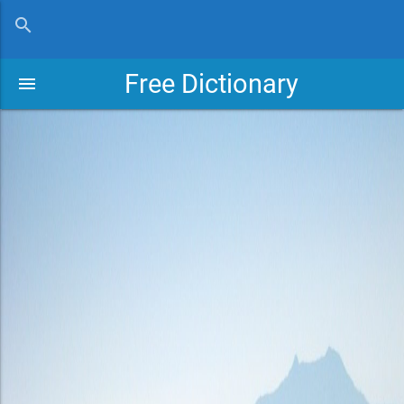
close
search
Free Dictionary
menu