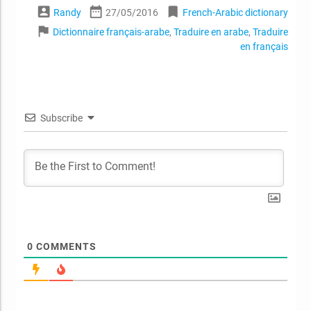
account_box
date_range
bookmark
Randy
27/05/2016
French-Arabic dictionary
flag
Dictionnaire français-arabe
,
Traduire en arabe
,
Traduire
en français
Subscribe
0
COMMENTS