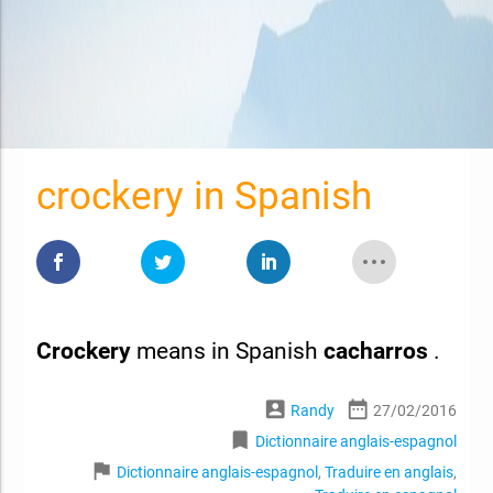
crockery in Spanish
Crockery
means in Spanish
cacharros
.
account_box
date_range
Randy
27/02/2016
bookmark
Dictionnaire anglais-espagnol
flag
Dictionnaire anglais-espagnol
,
Traduire en anglais
,