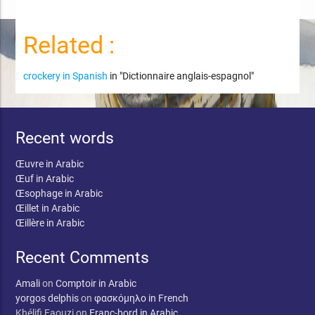
Related :
crockery in Spanish
in "Dictionnaire anglais-espagnol"
Recent words
Œuvre in Arabic
Œuf in Arabic
Œsophage in Arabic
Œillet in Arabic
Œillère in Arabic
Recent Comments
Amali
on
Comptoir in Arabic
yorgos delphis
on
φασκόμηλο in French
Khélifi Faouzi
on
Franc-bord in Arabic