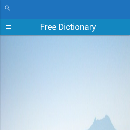
close
search
Free Dictionary
menu