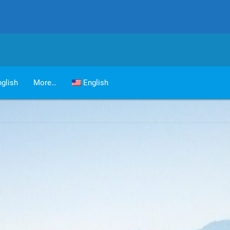
glish
More…
English