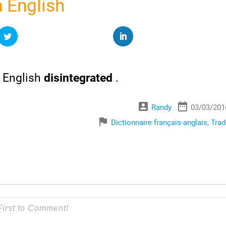
 English
 English
disintegrated
.
account_box
date_range
Randy
03/03/201
flag
Dictionnaire français-anglais
,
Trad