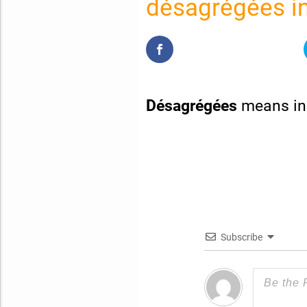
désagrégées in
Désagrégées
means in
Subscribe