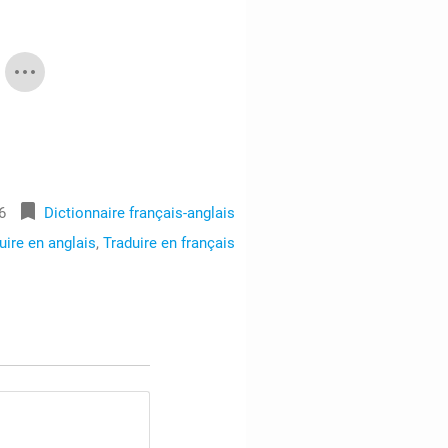
bookmark
6
Dictionnaire français-anglais
uire en anglais
,
Traduire en français