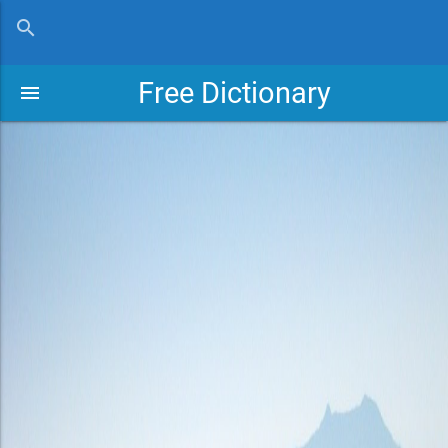
close
search
Free Dictionary
menu