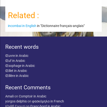
Related :
incombai in English
in "Dictionnaire français-anglais"
Recent words
Œuvre in Arabic
Œuf in Arabic
Œsophage in Arabic
Œillet in Arabic
Œillère in Arabic
Recent Comments
Amali
on
Comptoir in Arabic
yorgos delphis
on
φασκόμηλο in French
Khélifi Faouzi
on
Franc-bord in Arabic