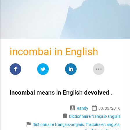
incombai in English
Incombai
means in English
devolved
.
account_box
date_range
Randy
03/03/2016
bookmark
Dictionnaire français-anglais
flag
Dictionnaire français-anglais
,
Traduire en anglais
,