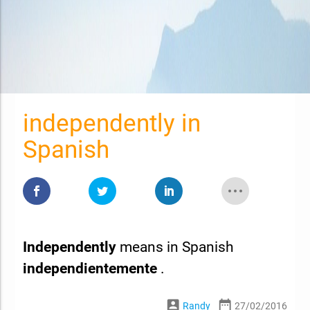
independently in
Spanish
Independently
means in Spanish
independientemente
.
account_box
date_range
Randy
27/02/2016