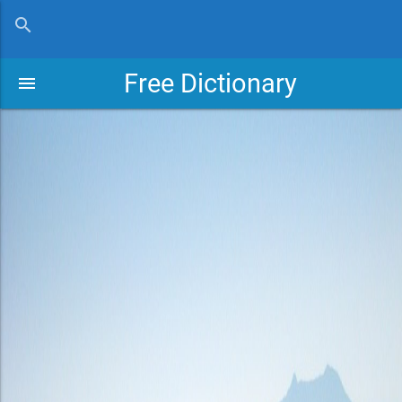
close
search
Free Dictionary
menu