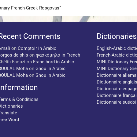
ionary French-Greek Rosgovas"
Recent Comments
Dictionaries
Amali
on
Comptoir in Arabic
English-Arabic dict
yorgos delphis
on
φασκόμηλο in French
French-Arabic dicti
Khélifi Faouzi
on
Franc-bord in Arabic
MINI Dictionary Fr
BOULAL Moha
on
Gnou in Arabic
MINI Dictionary Gr
BOULAL Moha
on
Gnou in Arabic
Dictionnaire allema
Dictionnaire anglai
Information
Dictionnaire espagn
Dictionnaire françai
Terms & Conditions
Dictionnaire suédoi
Dictionaries
Translate
Free Word