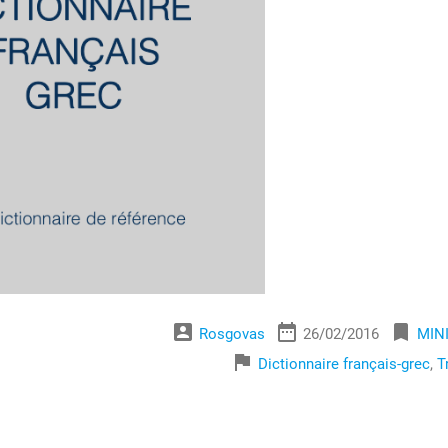
account_box
date_range
bookmark
Rosgovas
26/02/2016
MINI
flag
Dictionnaire français-grec
,
T