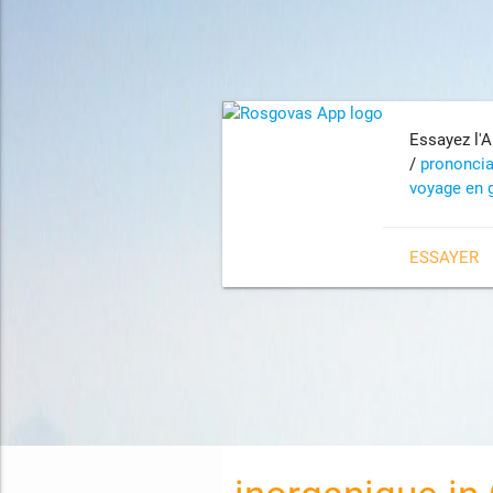
Essayez l'
A
/
prononcia
voyage en 
ESSAYER