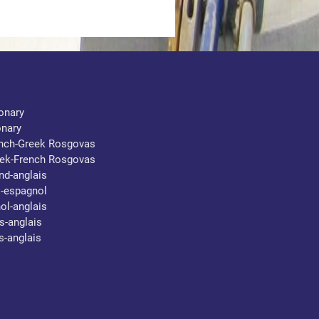
ionary
onary
ench-Greek Rosgovas
eek-French Rosgovas
nd-anglais
s-espagnol
ol-anglais
s-anglais
s-anglais