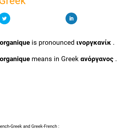
 Greek
norganique
is pronounced
ινοργκανίκ
.
norganique
means in Greek
ανόργανος
.
nch-Greek and Greek-French :