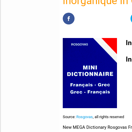
inorganique in
I
I
Source:
Rosgovas
, all rights reserved
New MEGA Dictionary Rosgovas Fre