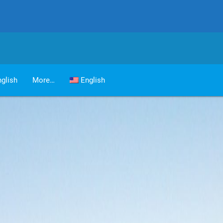
glish
More…
English