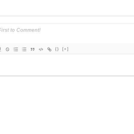
{}
[+]