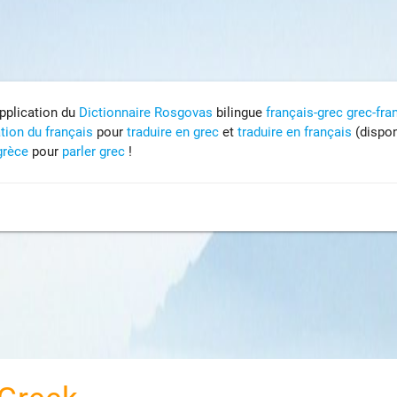
pplication du
Dictionnaire Rosgovas
bilingue
français-grec
grec-fra
tion du français
pour
traduire en grec
et
traduire en français
(
dispon
grèce
pour
parler grec
!