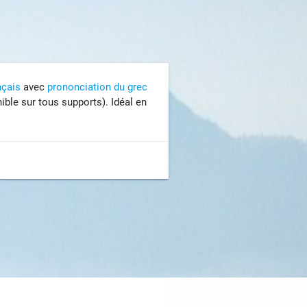
nçais
avec
prononciation du grec
ible sur
tous supports)
. Idéal en