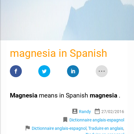
magnesia in Spanish
Magnesia
means in Spanish
magnesia
.
account_box
date_range
Randy
27/02/2016
bookmark
Dictionnaire anglais-espagnol
flag
Dictionnaire anglais-espagnol
,
Traduire en anglais
,