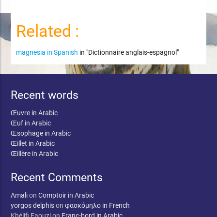
Related :
magnesia in Spanish
in "Dictionnaire anglais-espagnol"
Recent words
Œuvre in Arabic
Œuf in Arabic
Œsophage in Arabic
Œillet in Arabic
Œillère in Arabic
Recent Comments
Amali
on
Comptoir in Arabic
yorgos delphis
on
φασκόμηλο in French
Khélifi Faouzi
on
Franc-bord in Arabic