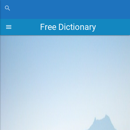
close
search
Free Dictionary
menu