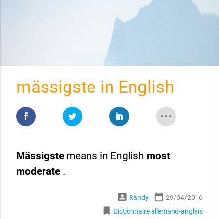
mässigste in English
Mässigste
means in English
most
moderate
.
account_box
date_range
Randy
29/04/2016
bookmark
Dictionnaire allemand-anglais