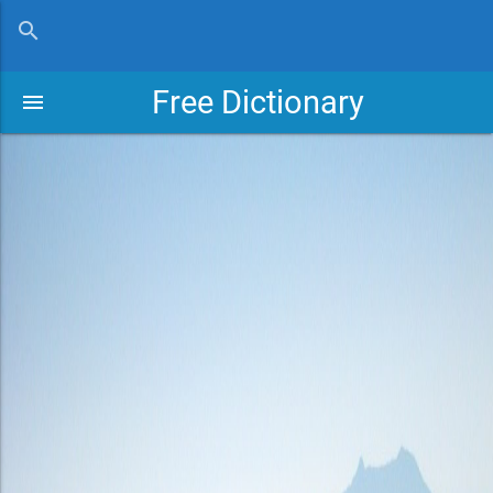
close
search
Free Dictionary
menu