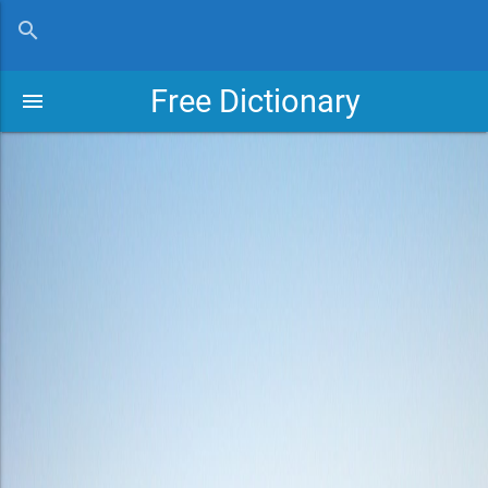
close
search
Free Dictionary
menu