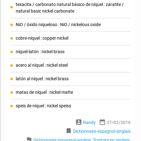
texacita / carbonato natural básico de níquel : zaratite /
natural basic nickel carbonate
NiO / óxido niqueloso : NiO / nickelous oxide
cobre-níquel : copper-nickel
níquel-latón : nickel brass
acero al níquel : nickel steel
latón al níquel : nickel brass
matas de níquel : nickel matte
speis de níquel : nickel speiss
account_box
date_range
Randy
27/02/2016
bookmark
Dictionnaire espagnol-anglais
flag
Dictionnaire espagnol-anglais
,
Traduire en anglais
,