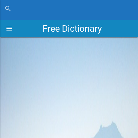
close
search
Free Dictionary
menu