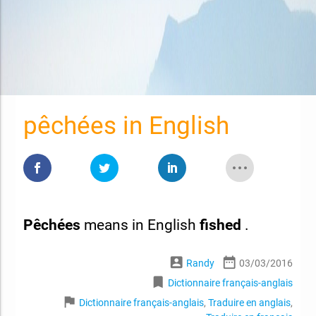
pêchées in English
Pêchées
means in English
fished
.
account_box
date_range
Randy
03/03/2016
bookmark
Dictionnaire français-anglais
flag
Dictionnaire français-anglais
,
Traduire en anglais
,