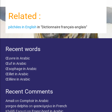
Related :
pêchées in English
in "Dictionnaire français-anglais"
Recent words
Œuvre in Arabic
Œuf in Arabic
Œsophage in Arabic
Œillet in Arabic
Œillère in Arabic
Recent Comments
Amali
on
Comptoir in Arabic
yorgos delphis
on
φασκόμηλο in French
Khélifi Faouzi
on
Franc-bord in Arabic