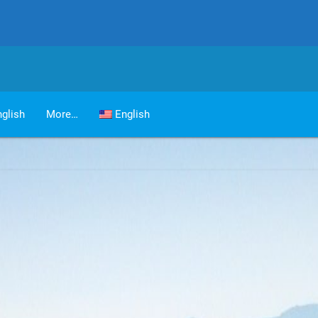
glish
More…
English