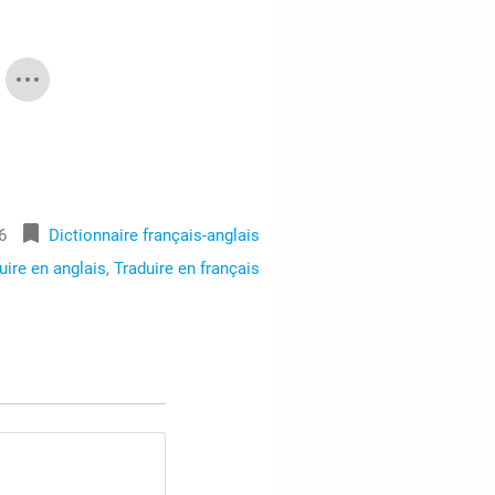
bookmark
6
Dictionnaire français-anglais
uire en anglais
,
Traduire en français