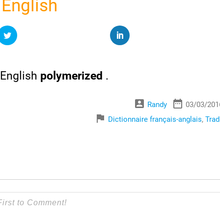
 English
English
polymerized
.
account_box
date_range
Randy
03/03/201
flag
Dictionnaire français-anglais
,
Trad