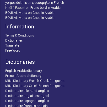
yorgos delphis
on
φασκόμηλο in French
Khélifi Faouzi
on
Franc-bord in Arabic
BOULAL Moha
on
Gnou in Arabic
BOULAL Moha
on
Gnou in Arabic
Information
Terms & Conditions
Dictionaries
Translate
Free Word
Dictionaries
English-Arabic dictionary
French-Arabic dictionary
MINI Dictionary French-Greek Rosgovas
MINI Dictionary Greek-French Rosgovas
Dictionnaire allemand-anglais
Dictionnaire anglais-espagnol
Dictionnaire espagnol-anglais
Dictionnaire français-anglais