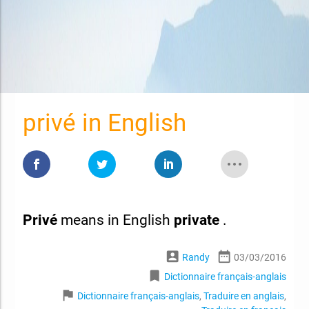
privé in English
Privé
means in English
private
.
account_box
date_range
Randy
03/03/2016
bookmark
Dictionnaire français-anglais
flag
Dictionnaire français-anglais
,
Traduire en anglais
,