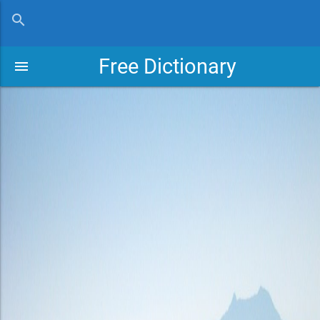
close
search
Free Dictionary
menu