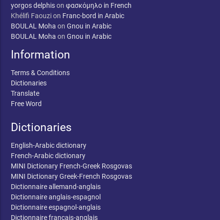
yorgos delphis
on
φασκόμηλο in French
Khélifi Faouzi
on
Franc-bord in Arabic
BOULAL Moha
on
Gnou in Arabic
BOULAL Moha
on
Gnou in Arabic
Information
Terms & Conditions
Dictionaries
Translate
Free Word
Dictionaries
English-Arabic dictionary
French-Arabic dictionary
MINI Dictionary French-Greek Rosgovas
MINI Dictionary Greek-French Rosgovas
Dictionnaire allemand-anglais
Dictionnaire anglais-espagnol
Dictionnaire espagnol-anglais
Dictionnaire français-anglais