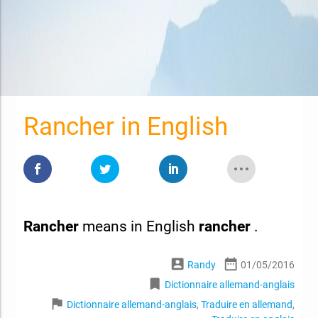
Rancher in English
Rancher
means in English
rancher
.
account_box
date_range
Randy
01/05/2016
bookmark
Dictionnaire allemand-anglais
flag
Dictionnaire allemand-anglais
,
Traduire en allemand
,