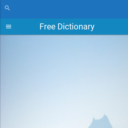
close
search
Free Dictionary
menu