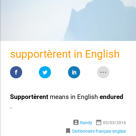
supportèrent in English
Supportèrent
means in English
endured
.
account_box
date_range
Randy
03/03/2016
bookmark
Dictionnaire français-anglais