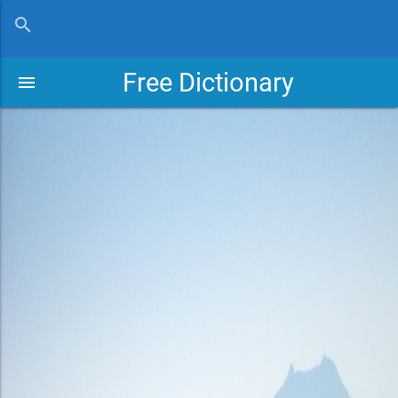
close
search
Free Dictionary
menu