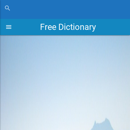
close
search
Free Dictionary
menu