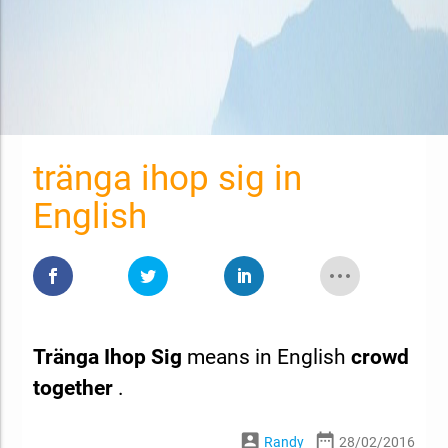
tränga ihop sig in
English
Tränga Ihop Sig
means in English
crowd
together
.
account_box
date_range
Randy
28/02/2016