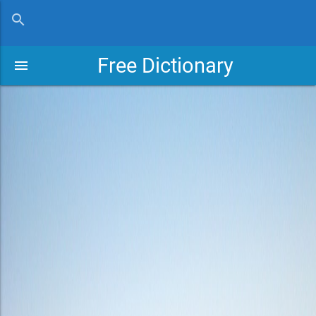
close
search
Free Dictionary
menu