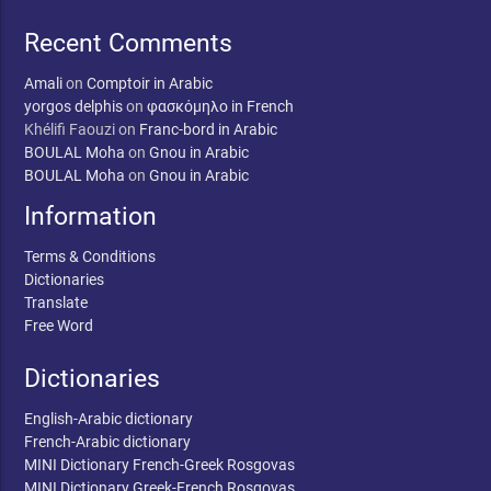
Recent Comments
Amali
on
Comptoir in Arabic
yorgos delphis
on
φασκόμηλο in French
Khélifi Faouzi
on
Franc-bord in Arabic
BOULAL Moha
on
Gnou in Arabic
BOULAL Moha
on
Gnou in Arabic
Information
Terms & Conditions
Dictionaries
Translate
Free Word
Dictionaries
English-Arabic dictionary
French-Arabic dictionary
MINI Dictionary French-Greek Rosgovas
MINI Dictionary Greek-French Rosgovas