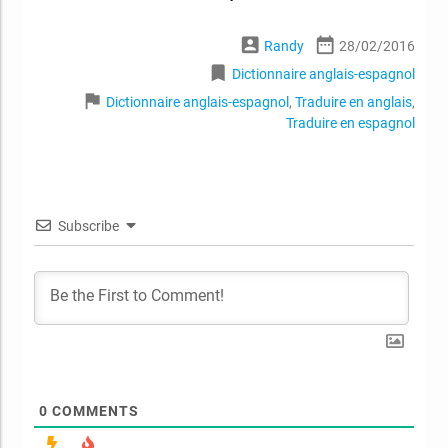
account_box
date_range
Randy
28/02/2016
bookmark
Dictionnaire anglais-espagnol
flag
Dictionnaire anglais-espagnol
,
Traduire en anglais
,
Traduire en espagnol
Subscribe
0
COMMENTS